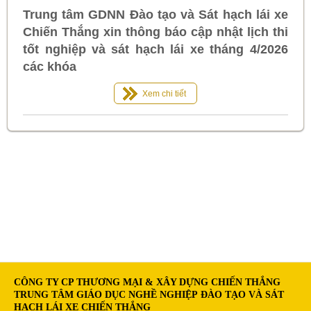
Trung tâm GDNN Đào tạo và Sát hạch lái xe
Chiến Thắng xin thông báo cập nhật lịch thi
tốt nghiệp và sát hạch lái xe tháng 4/2026
các khóa
Xem chi tiết
CÔNG TY CP THƯƠNG MẠI & XÂY DỰNG CHIẾN THẮNG
TRUNG TÂM GIÁO DỤC NGHỀ NGHIỆP ĐÀO TẠO VÀ SÁT
HẠCH LÁI XE CHIẾN THẮNG