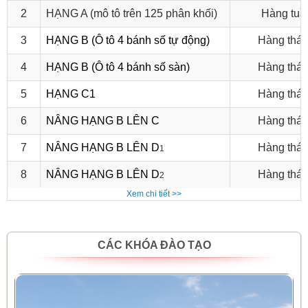
2
HẠNG A (mô tô trên 125 phân khối)
Hàng tuầ
3
HẠNG B (Ô tô 4 bánh số tự động)
Hàng thá
4
HẠNG B (Ô tô 4 bánh số sàn)
Hàng thá
5
HẠNG C1
Hàng thá
6
NÂNG HẠNG B LÊN C
Hàng thá
7
NÂNG HẠNG B LÊN D
Hàng thá
1
8
NÂNG HẠNG B LÊN D
Hàng thá
2
Xem chi tiết >>
CÁC KHÓA ĐÀO TẠO