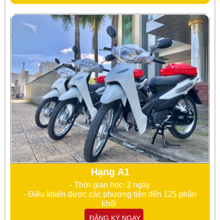
Hạng A1
- Thời gian học: 2 ngày
- Điều khiển được các phương tiện đến 125 phân
khối
ĐĂNG KÝ NGAY