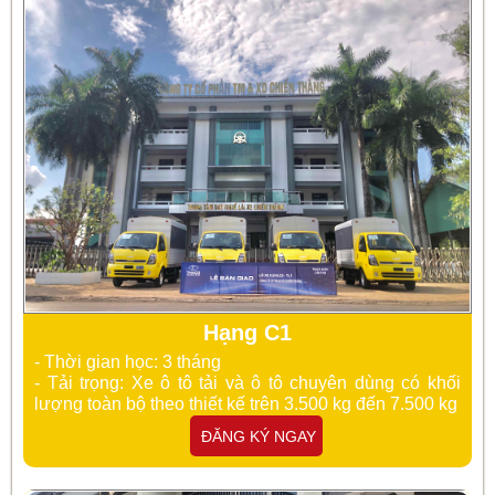
Hạng C1
- Thời gian học: 3 tháng
- Tải trọng: Xe
ô tô tải và ô tô chuyên dùng có khối
lượng toàn bộ theo thiết kế trên 3.500 kg đến 7.500 kg
ĐĂNG KÝ NGAY