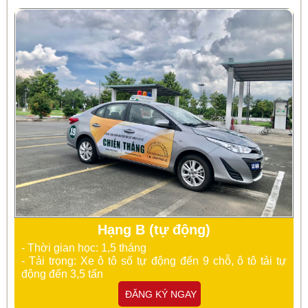
Hạng B (tự động)
- Thời gian học: 1,5 tháng
- Tải trọng: Xe ô tô số tự động đến 9 chỗ, ô tô tải tự
động đến 3,5 tấn
ĐĂNG KÝ NGAY