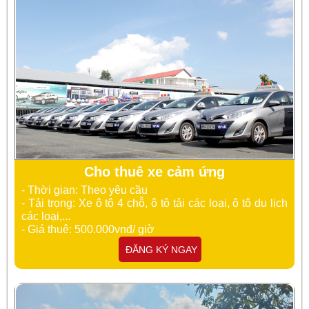
Cho thuê xe cảm ứng
- Thời gian: Theo yêu cầu
- Tải trọng: Xe ô tô 4 chỗ, ô tô tải các loại, ô tô du lịch
các loại,...
- Giá thuê: 500.000vnđ/ giờ
ĐĂNG KÝ NGAY