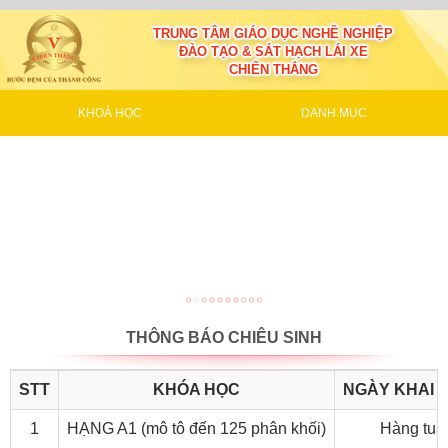
TRUNG TÂM GIÁO DỤC NGHỀ NGHIỆP
ĐÀO TẠO & SÁT HẠCH LÁI XE
CHIẾN THẮNG
KHOÁ HỌC
DANH MỤC
THÔNG BÁO CHIÊU SINH
STT
KHÓA HỌC
NGÀY KHAI 
1
HẠNG A1 (mô tô đến 125 phân khối)
Hàng tuầ