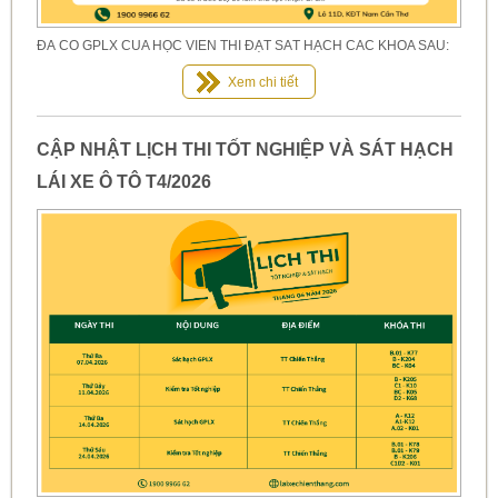
ĐÃ CÓ GPLX CỦA HỌC VIÊN THI ĐẠT SÁT HẠCH CÁC KHÓA SAU:
Xem chi tiết
CẬP NHẬT LỊCH THI TỐT NGHIỆP VÀ SÁT HẠCH
LÁI XE Ô TÔ T4/2026