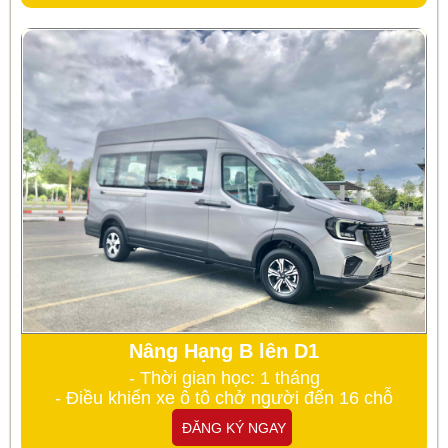
Nâng Hạng B lên D1
- Thời gian học: 1 tháng
- Điều khiển xe ô tô chở người đến 16 chỗ
ĐĂNG KÝ NGAY