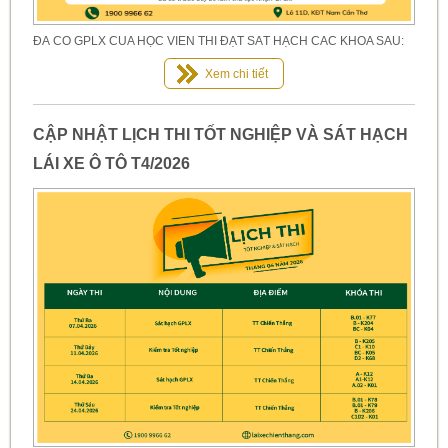
ĐÃ CÓ GPLX CỦA HỌC VIÊN THI ĐẠT SÁT HẠCH CÁC KHÓA SAU:
Xem chi tiết
CẬP NHẬT LỊCH THI TỐT NGHIỆP VÀ SÁT HẠCH
LÁI XE Ô TÔ T4/2026