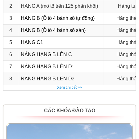
2
HẠNG A (mô tô trên 125 phân khối)
Hàng tuầ
3
HẠNG B (Ô tô 4 bánh số tự động)
Hàng thá
4
HẠNG B (Ô tô 4 bánh số sàn)
Hàng thá
5
HẠNG C1
Hàng thá
6
NÂNG HẠNG B LÊN C
Hàng thá
7
NÂNG HẠNG B LÊN D
Hàng thá
1
8
NÂNG HẠNG B LÊN D
Hàng thá
2
Xem chi tiết >>
CÁC KHÓA ĐÀO TẠO