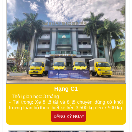
Hạng C1
- Thời gian học: 3 tháng
- Tải trọng: Xe
ô tô tải và ô tô chuyên dùng có khối
lượng toàn bộ theo thiết kế trên 3.500 kg đến 7.500 kg
ĐĂNG KÝ NGAY