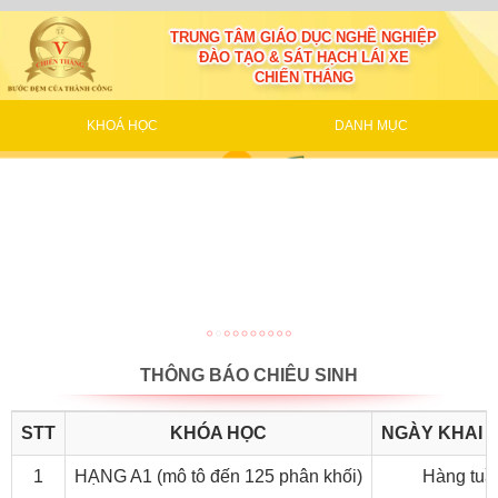
TRUNG TÂM GIÁO DỤC NGHỀ NGHIỆP
ĐÀO TẠO & SÁT HẠCH LÁI XE
CHIẾN THẮNG
KHOÁ HỌC
DANH MỤC
THÔNG BÁO CHIÊU SINH
STT
KHÓA HỌC
NGÀY KHAI 
1
HẠNG A1 (mô tô đến 125 phân khối)
Hàng tuầ