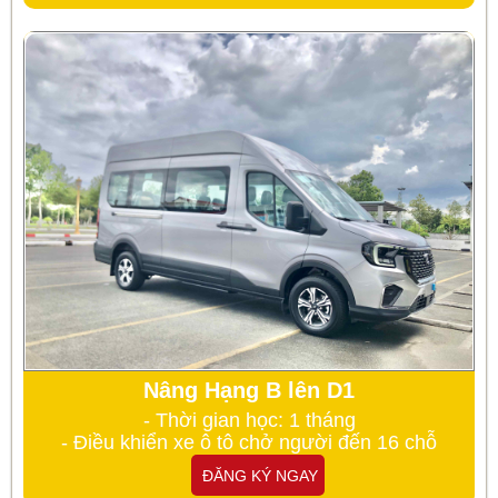
Nâng Hạng B lên D1
- Thời gian học: 1 tháng
- Điều khiển xe ô tô chở người đến 16 chỗ
ĐĂNG KÝ NGAY