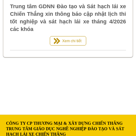
Trung tâm GDNN Đào tạo và Sát hạch lái xe
Chiến Thắng xin thông báo cập nhật lịch thi
tốt nghiệp và sát hạch lái xe tháng 4/2026
các khóa
Xem chi tiết
CÔNG TY CP THƯƠNG MẠI & XÂY DỰNG CHIẾN THẮNG
TRUNG TÂM GIÁO DỤC NGHỀ NGHIỆP ĐÀO TẠO VÀ SÁT
HẠCH LÁI XE CHIẾN THẮNG