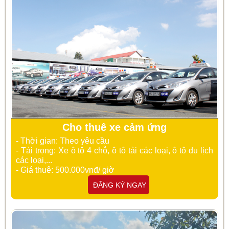
Cho thuê xe cảm ứng
- Thời gian: Theo yêu cầu
- Tải trọng: Xe ô tô 4 chỗ, ô tô tải các loại, ô tô du lịch
các loại,...
- Giá thuê: 500.000vnđ/ giờ
ĐĂNG KÝ NGAY