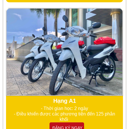
Hạng A1
- Thời gian học: 2 ngày
- Điều khiển được các phương tiện đến 125 phân
khối
ĐĂNG KÝ NGAY