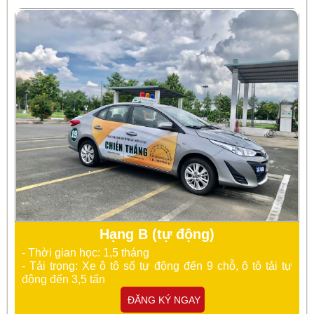
Hạng B (tự động)
- Thời gian học: 1,5 tháng
- Tải trọng: Xe ô tô số tự động đến 9 chỗ, ô tô tải tự
động đến 3,5 tấn
ĐĂNG KÝ NGAY