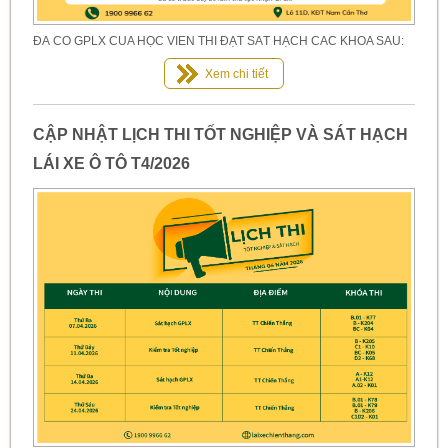
ĐÃ CÓ GPLX CỦA HỌC VIÊN THI ĐẠT SÁT HẠCH CÁC KHÓA SAU:
Xem chi tiết
CẬP NHẬT LỊCH THI TỐT NGHIỆP VÀ SÁT HẠCH
LÁI XE Ô TÔ T4/2026