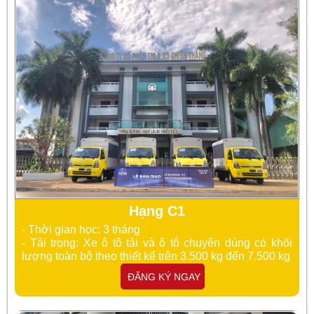
Hạng C1
- Thời gian học: 3 tháng
- Tải trọng: Xe
ô tô tải và ô tô chuyên dùng có khối
lượng toàn bộ theo thiết kế trên 3.500 kg đến 7.500 kg
ĐĂNG KÝ NGAY