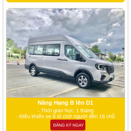
Nâng Hạng B lên D1
- Thời gian học: 1 tháng
- Điều khiển xe ô tô chở người đến 16 chỗ
ĐĂNG KÝ NGAY