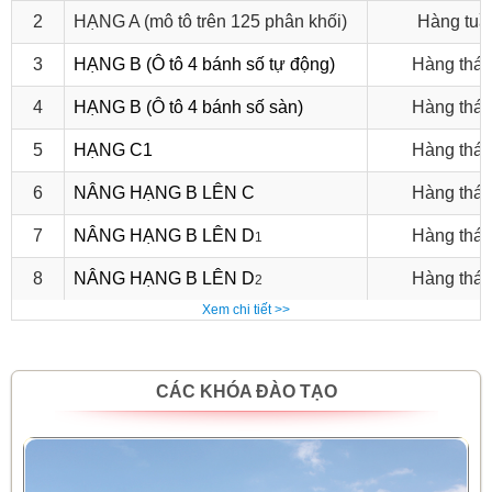
2
HẠNG A (mô tô trên 125 phân khối)
Hàng tuầ
3
HẠNG B (Ô tô 4 bánh số tự động)
Hàng thá
4
HẠNG B (Ô tô 4 bánh số sàn)
Hàng thá
5
HẠNG C1
Hàng thá
6
NÂNG HẠNG B LÊN C
Hàng thá
7
NÂNG HẠNG B LÊN D
Hàng thá
1
8
NÂNG HẠNG B LÊN D
Hàng thá
2
Xem chi tiết >>
CÁC KHÓA ĐÀO TẠO