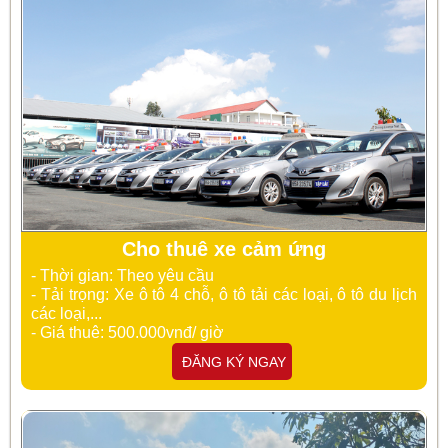
Cho thuê xe cảm ứng
- Thời gian: Theo yêu cầu
- Tải trọng: Xe ô tô 4 chỗ, ô tô tải các loại, ô tô du lịch
các loại,...
- Giá thuê: 500.000vnđ/ giờ
ĐĂNG KÝ NGAY