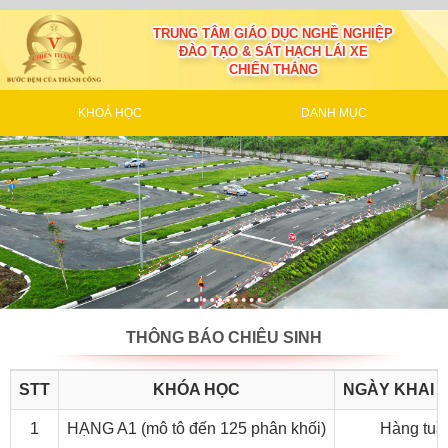
TRUNG TÂM GIÁO DỤC NGHỀ NGHIỆP
ĐÀO TẠO & SÁT HẠCH LÁI XE
CHIẾN THẮNG
KHOÁ HỌC
DANH MỤC
THÔNG BÁO CHIÊU SINH
STT
KHÓA HỌC
NGÀY KHAI 
1
HẠNG A1 (mô tô đến 125 phân khối)
Hàng tuầ