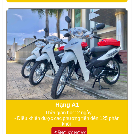
Hạng A1
- Thời gian học: 2 ngày
- Điều khiển được các phương tiện đến 125 phân
khối
ĐĂNG KÝ NGAY