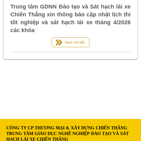
Trung tâm GDNN Đào tạo và Sát hạch lái xe
Chiến Thắng xin thông báo cập nhật lịch thi
tốt nghiệp và sát hạch lái xe tháng 4/2026
các khóa
Xem chi tiết
CÔNG TY CP THƯƠNG MẠI & XÂY DỰNG CHIẾN THẮNG
TRUNG TÂM GIÁO DỤC NGHỀ NGHIỆP ĐÀO TẠO VÀ SÁT
HẠCH LÁI XE CHIẾN THẮNG