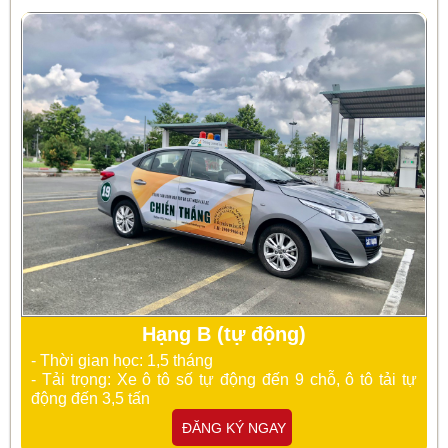
Hạng B (tự động)
- Thời gian học: 1,5 tháng
- Tải trọng: Xe ô tô số tự động đến 9 chỗ, ô tô tải tự
động đến 3,5 tấn
ĐĂNG KÝ NGAY