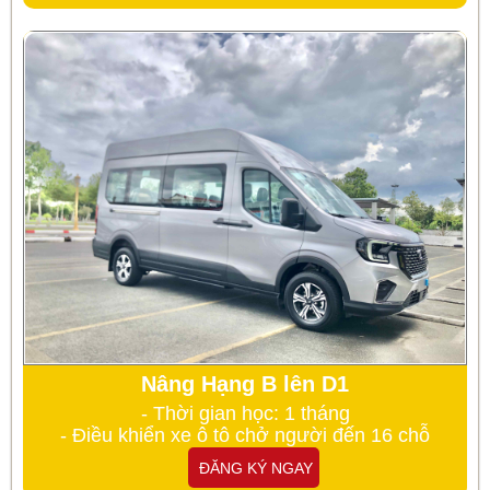
Nâng Hạng B lên D1
- Thời gian học: 1 tháng
- Điều khiển xe ô tô chở người đến 16 chỗ
ĐĂNG KÝ NGAY