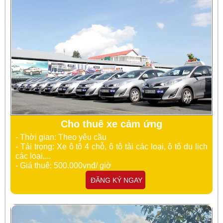
Cho thuê xe cảm ứng
- Thời gian: Theo yêu cầu
- Tải trọng: Xe ô tô 4 chỗ, ô tô tải các loại, ô tô du lịch
các loại,...
- Giá thuê: 500.000vnđ/ giờ
ĐĂNG KÝ NGAY