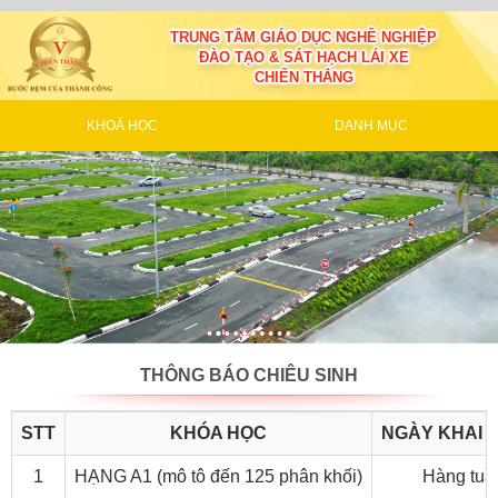
TRUNG TÂM GIÁO DỤC NGHỀ NGHIỆP
ĐÀO TẠO & SÁT HẠCH LÁI XE
CHIẾN THẮNG
KHOÁ HỌC
DANH MỤC
THÔNG BÁO CHIÊU SINH
STT
KHÓA HỌC
NGÀY KHAI 
1
HẠNG A1 (mô tô đến 125 phân khối)
Hàng tuầ