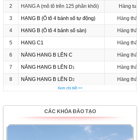
2
HẠNG A (mô tô trên 125 phân khối)
Hàng tuầ
3
HẠNG B (Ô tô 4 bánh số tự động)
Hàng thá
4
HẠNG B (Ô tô 4 bánh số sàn)
Hàng thá
5
HẠNG C1
Hàng thá
6
NÂNG HẠNG B LÊN C
Hàng thá
7
NÂNG HẠNG B LÊN D
Hàng thá
1
8
NÂNG HẠNG B LÊN D
Hàng thá
2
Xem chi tiết >>
CÁC KHÓA ĐÀO TẠO