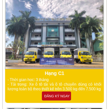
Hạng C1
- Thời gian học: 3 tháng
- Tải trọng: Xe
ô tô tải và ô tô chuyên dùng có khối
lượng toàn bộ theo thiết kế trên 3.500 kg đến 7.500 kg
ĐĂNG KÝ NGAY