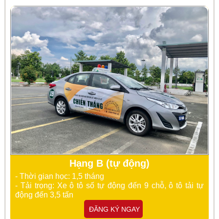
Hạng B (tự động)
- Thời gian học: 1,5 tháng
- Tải trọng: Xe ô tô số tự động đến 9 chỗ, ô tô tải tự
động đến 3,5 tấn
ĐĂNG KÝ NGAY