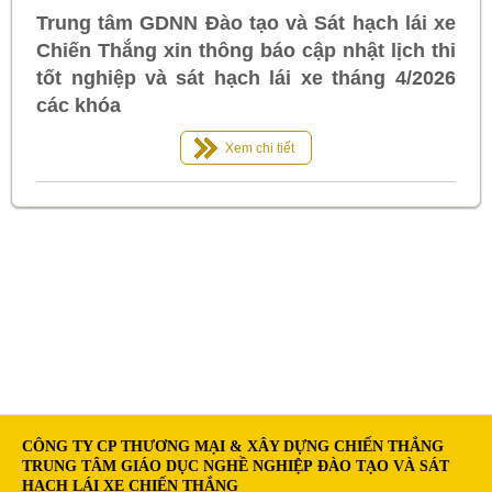
Trung tâm GDNN Đào tạo và Sát hạch lái xe
Chiến Thắng xin thông báo cập nhật lịch thi
tốt nghiệp và sát hạch lái xe tháng 4/2026
các khóa
Xem chi tiết
CÔNG TY CP THƯƠNG MẠI & XÂY DỰNG CHIẾN THẮNG
TRUNG TÂM GIÁO DỤC NGHỀ NGHIỆP ĐÀO TẠO VÀ SÁT
HẠCH LÁI XE CHIẾN THẮNG