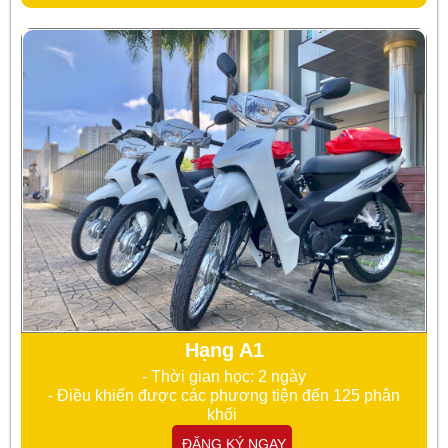
Hạng A1
- Thời gian học: 2 ngày
- Điều khiển được các phương tiện đến 125 phân
khối
ĐĂNG KÝ NGAY