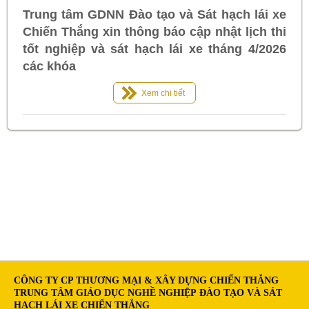
Trung tâm GDNN Đào tạo và Sát hạch lái xe
Chiến Thắng xin thông báo cập nhật lịch thi
tốt nghiệp và sát hạch lái xe tháng 4/2026
các khóa
Xem chi tiết
CÔNG TY CP THƯƠNG MẠI & XÂY DỰNG CHIẾN THẮNG
TRUNG TÂM GIÁO DỤC NGHỀ NGHIỆP ĐÀO TẠO VÀ SÁT
HẠCH LÁI XE CHIẾN THẮNG