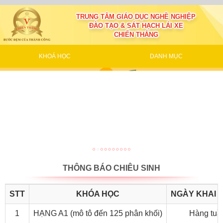
TRUNG TÂM GIÁO DỤC NGHỀ NGHIỆP
ĐÀO TẠO & SÁT HẠCH LÁI XE
CHIẾN THẮNG
KHOÁ HỌC
DANH MỤC
THÔNG BÁO CHIÊU SINH
STT
KHÓA HỌC
NGÀY KHAI 
1
HẠNG A1 (mô tô đến 125 phân khối)
Hàng tuầ