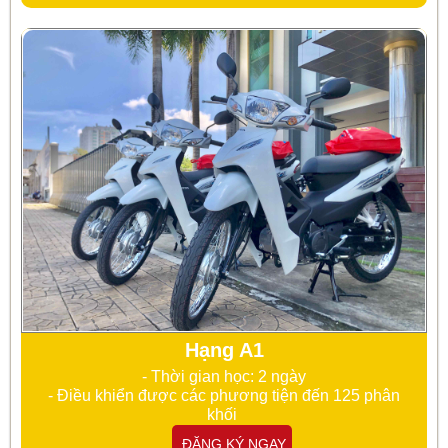
Hạng A1
- Thời gian học: 2 ngày
- Điều khiển được các phương tiện đến 125 phân
khối
ĐĂNG KÝ NGAY