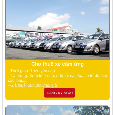
Cho thuê xe cảm ứng
- Thời gian: Theo yêu cầu
- Tải trọng: Xe ô tô 4 chỗ, ô tô tải các loại, ô tô du lịch
các loại,...
- Giá thuê: 500.000vnđ/ giờ
ĐĂNG KÝ NGAY