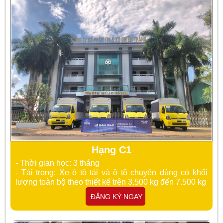
Hạng C1
- Thời gian học: 3 tháng
- Tải trọng: Xe
ô tô tải và ô tô chuyên dùng có khối
lượng toàn bộ theo thiết kế trên 3.500 kg đến 7.500 kg
ĐĂNG KÝ NGAY