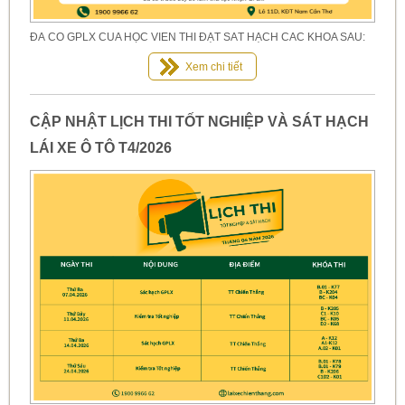
ĐÃ CÓ GPLX CỦA HỌC VIÊN THI ĐẠT SÁT HẠCH CÁC KHÓA SAU:
Xem chi tiết
CẬP NHẬT LỊCH THI TỐT NGHIỆP VÀ SÁT HẠCH
LÁI XE Ô TÔ T4/2026