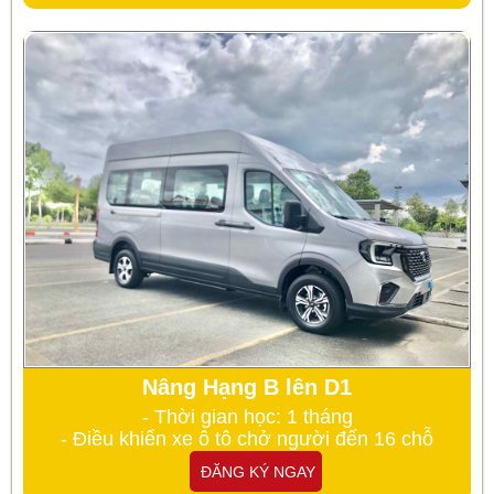
Nâng Hạng B lên D1
- Thời gian học: 1 tháng
- Điều khiển xe ô tô chở người đến 16 chỗ
ĐĂNG KÝ NGAY