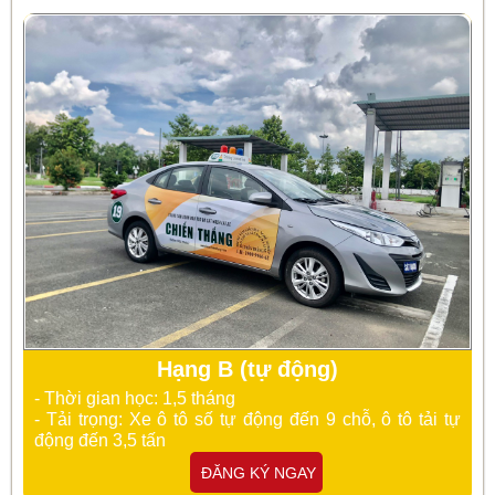
Hạng B (tự động)
- Thời gian học: 1,5 tháng
- Tải trọng: Xe ô tô số tự động đến 9 chỗ, ô tô tải tự
động đến 3,5 tấn
ĐĂNG KÝ NGAY