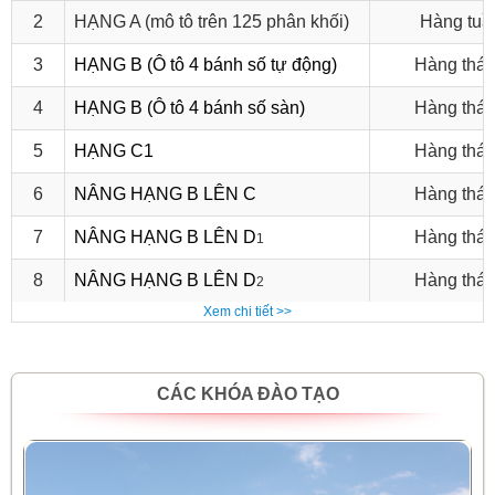
2
HẠNG A (mô tô trên 125 phân khối)
Hàng tuầ
3
HẠNG B (Ô tô 4 bánh số tự động)
Hàng thá
4
HẠNG B (Ô tô 4 bánh số sàn)
Hàng thá
5
HẠNG C1
Hàng thá
6
NÂNG HẠNG B LÊN C
Hàng thá
7
NÂNG HẠNG B LÊN D
Hàng thá
1
8
NÂNG HẠNG B LÊN D
Hàng thá
2
Xem chi tiết >>
CÁC KHÓA ĐÀO TẠO