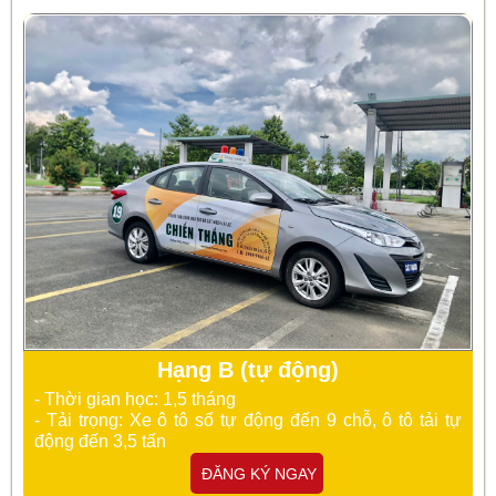
Hạng B (tự động)
- Thời gian học: 1,5 tháng
- Tải trọng: Xe ô tô số tự động đến 9 chỗ, ô tô tải tự
động đến 3,5 tấn
ĐĂNG KÝ NGAY