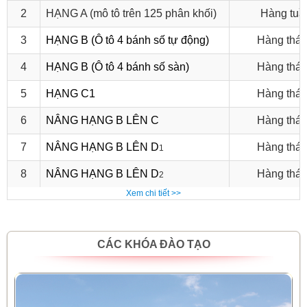
2
HẠNG A (mô tô trên 125 phân khối)
Hàng tuầ
3
HẠNG B (Ô tô 4 bánh số tự động)
Hàng thá
4
HẠNG B (Ô tô 4 bánh số sàn)
Hàng thá
5
HẠNG C1
Hàng thá
6
NÂNG HẠNG B LÊN C
Hàng thá
7
NÂNG HẠNG B LÊN D
Hàng thá
1
8
NÂNG HẠNG B LÊN D
Hàng thá
2
Xem chi tiết >>
CÁC KHÓA ĐÀO TẠO