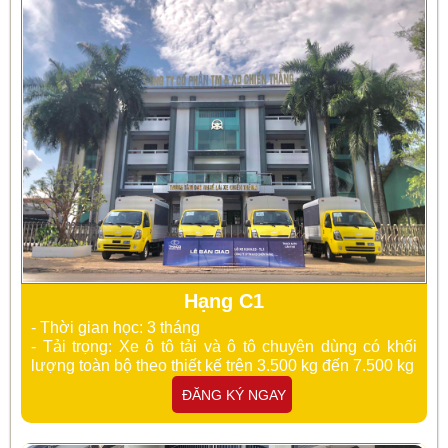
Hạng C1
- Thời gian học: 3 tháng
- Tải trọng: Xe
ô tô tải và ô tô chuyên dùng có khối
lượng toàn bộ theo thiết kế trên 3.500 kg đến 7.500 kg
ĐĂNG KÝ NGAY