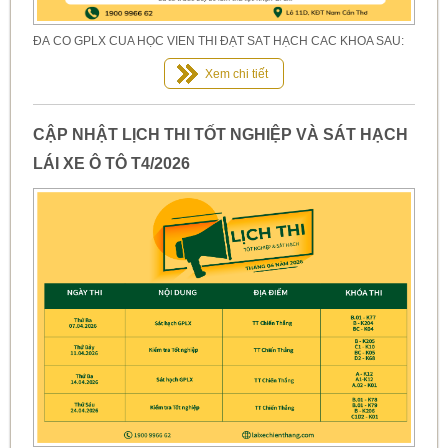
ĐÃ CÓ GPLX CỦA HỌC VIÊN THI ĐẠT SÁT HẠCH CÁC KHÓA SAU:
Xem chi tiết
CẬP NHẬT LỊCH THI TỐT NGHIỆP VÀ SÁT HẠCH
LÁI XE Ô TÔ T4/2026