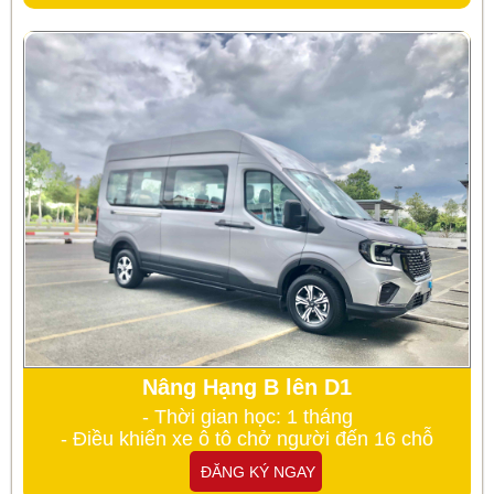
Nâng Hạng B lên D1
- Thời gian học: 1 tháng
- Điều khiển xe ô tô chở người đến 16 chỗ
ĐĂNG KÝ NGAY