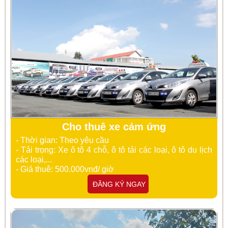
Cho thuê xe cảm ứng
- Thời gian: Theo yêu cầu
- Tải trọng: Xe ô tô 4 chỗ, ô tô tải các loại, ô tô du lịch
các loại,...
- Giá thuê: 500.000vnđ/ giờ
ĐĂNG KÝ NGAY