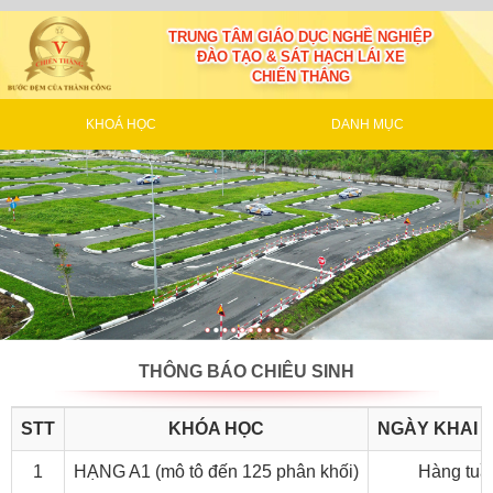
TRUNG TÂM GIÁO DỤC NGHỀ NGHIỆP
ĐÀO TẠO & SÁT HẠCH LÁI XE
CHIẾN THẮNG
KHOÁ HỌC
DANH MỤC
THÔNG BÁO CHIÊU SINH
STT
KHÓA HỌC
NGÀY KHAI 
1
HẠNG A1 (mô tô đến 125 phân khối)
Hàng tuầ