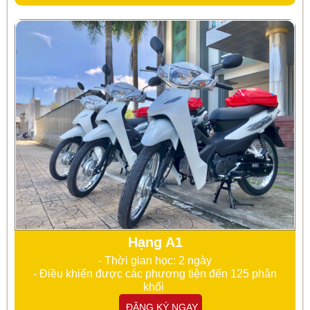
Hạng A1
- Thời gian học: 2 ngày
- Điều khiển được các phương tiện đến 125 phân
khối
ĐĂNG KÝ NGAY