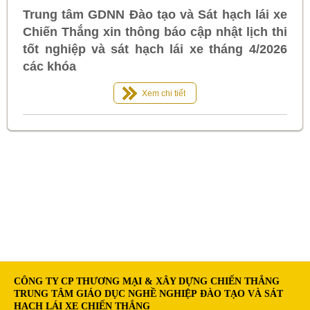
Trung tâm GDNN Đào tạo và Sát hạch lái xe
Chiến Thắng xin thông báo cập nhật lịch thi
tốt nghiệp và sát hạch lái xe tháng 4/2026
các khóa
Xem chi tiết
CÔNG TY CP THƯƠNG MẠI & XÂY DỰNG CHIẾN THẮNG
TRUNG TÂM GIÁO DỤC NGHỀ NGHIỆP ĐÀO TẠO VÀ SÁT
HẠCH LÁI XE CHIẾN THẮNG