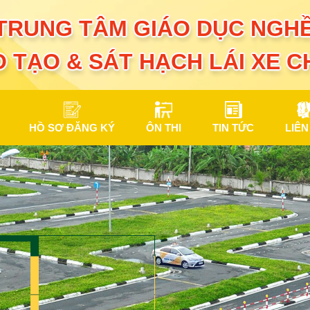
TRUNG TÂM GIÁO DỤC NGHỀ
 TẠO & SÁT HẠCH LÁI XE 
HỒ SƠ ĐĂNG KÝ
ÔN THI
TIN TỨC
LIÊN