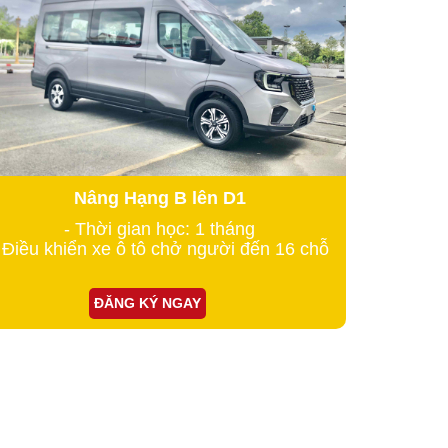
Nâng Hạng B lên D1
- Thời gian học: 1 tháng
 Điều khiển xe ô tô chở người đến 16 chỗ
ĐĂNG KÝ NGAY