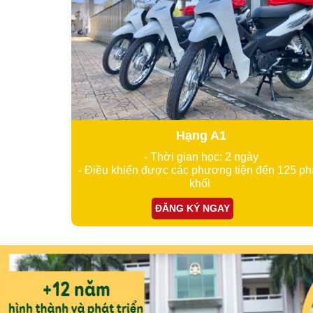
Hạng A1
- Thời gian học: 2 ngày
- Điều khiển được các phương tiện đến 125 p
khối
ĐĂNG KÝ NGAY