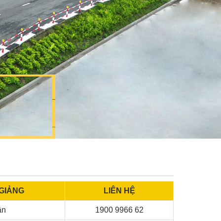
GIẢNG
LIÊN HỆ
ần
1900 9966 62