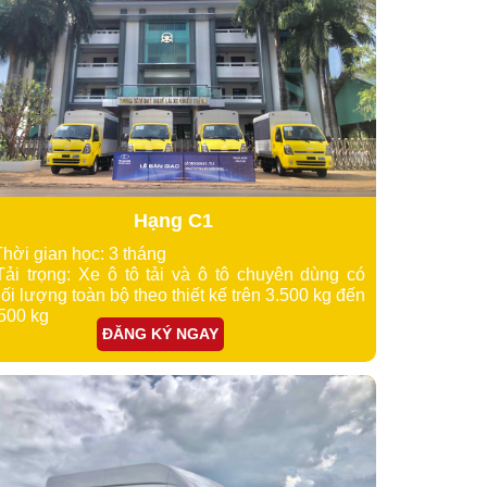
Hạng C1
Thời gian học: 3 tháng
Tải trọng: Xe
ô tô tải và ô tô chuyên dùng có
ối lượng toàn bộ theo thiết kế trên 3.500 kg đến
500 kg
ĐĂNG KÝ NGAY