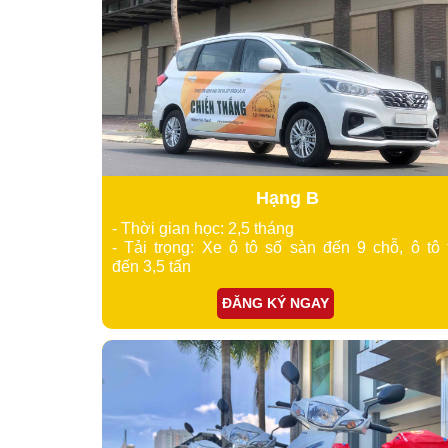
Hạng B
- Thời gian học: 2,5 tháng
- Tải trọng: Xe ô tô số sàn đến 9 chỗ, ô tô 
đến 3,5 tấn
ĐĂNG KÝ NGAY