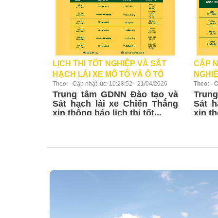
VÀ SÁT
VÀ SÁT
VÀ SÁT
VÀ SÁT
VÀ SÁT
LỊCH THI TỐT NGHIỆP VÀ SÁT
CẬP N
/2025
/2025 DỰ
/2025
/2025 DỰ
/2025
HẠCH LÁI XE MÔ TÔ VÀ Ô TÔ
NGHIỆ
 22/10/2025
 30/09/2025
 11/09/2025
 23/08/2025
 14/08/2025
Theo: - Cập nhật lúc: 10:28:52 - 21/04/2026
Theo: - 
T5/2026
TÔ T4
o tạo và
o tạo và
Trung tâm GDNN Đào tạo và
Trun
ạo và Sát
ạo và Sát
ạo và Sát
ến Thắng
ến Thắng
 xin thông
 xin thông
 xin thông
Sát hạch lái xe Chiến Thắng
Sát h
.
.
.
tốt...
tốt...
xin thông báo lịch thi tốt...
xin th