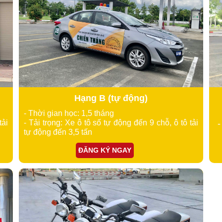
Hạng B (tự động)
- Thời gian học: 1,5 tháng
tải
- Tải trọng: Xe ô tô số tự động đến 9 chỗ, ô tô tải
-
tự động đến 3,5 tấn
ĐĂNG KÝ NGAY