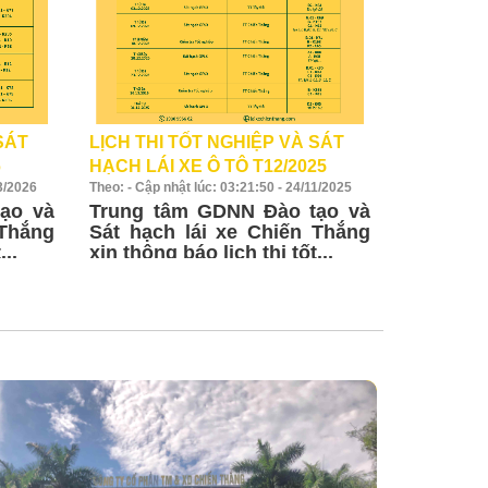
SÁT
LỊCH THI TỐT NGHIỆP VÀ SÁT
TUYỂN S
6
HẠCH LÁI XE Ô TÔ T12/2025
NGHIỆP 
03/2026
Theo: - Cập nhật lúc: 03:21:50 - 24/11/2025
Theo: - Cập n
THỰC HÀN
ạo và
Trung tâm GDNN Đào tạo và
Trung tâ
 Thắng
Sát hạch lái xe Chiến Thắng
hạch lái 
thông báo 
...
xin thông báo lịch thi tốt...