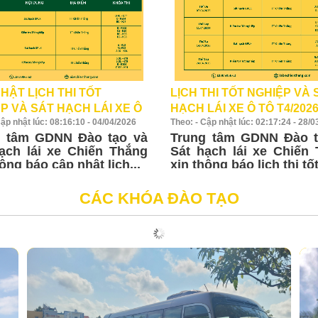
LỊCH THI TỐT NGHIỆP VÀ 
HẬT LỊCH THI TỐT
HẠCH LÁI XE Ô TÔ T4/202
P VÀ SÁT HẠCH LÁI XE Ô
Theo: - Cập nhật lúc: 02:17:24 - 28/
Cập nhật lúc: 08:16:10 - 04/04/2026
/2026
Trung tâm GDNN Đào t
g tâm GDNN Đào tạo và
Sát hạch lái xe Chiến
ạch lái xe Chiến Thắng
xin thông báo lịch thi tốt
ông báo cập nhật lịch...
CÁC KHÓA ĐÀO TẠO