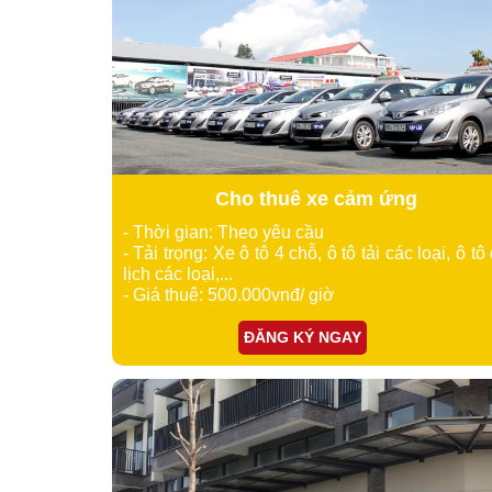
Cho thuê xe cảm ứng
- Thời gian: Theo yêu cầu
- Tải trọng: Xe ô tô 4 chỗ, ô tô tải các loại, ô tô
lịch các loại,...
- Giá thuê: 500.000vnđ/ giờ
ĐĂNG KÝ NGAY