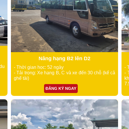
Nâng hạng B2 lên D2
 du
- Thời gian học: 52 ngày
- 
- Tải trọng: Xe hạng B, C và xe đến 30 chỗ (kể cả
- 
ghế tài)
kh
7.
ĐĂNG KÝ NGAY