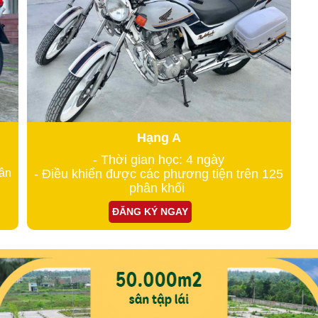
Hạng A
- Thời gian học: 4 ngày
hân
- Điều khiển được các phương tiện trên 125
phân khối
ĐĂNG KÝ NGAY