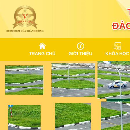
ĐÀO
TRANG CHỦ
GIỚI THIỆU
KHÓA HỌC