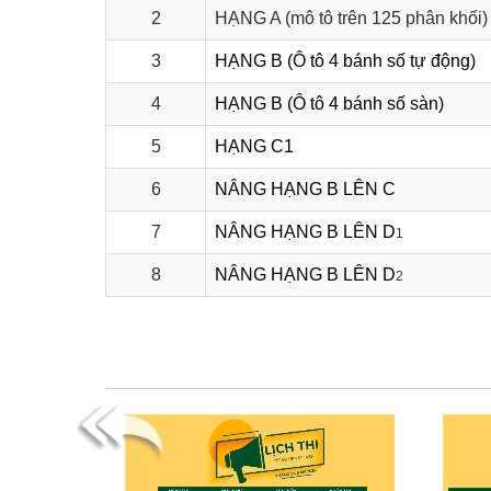
2
HẠNG A (mô tô trên 125 phân khối)
3
HẠNG B (Ô tô 4 bánh số tự động)
4
HẠNG B (Ô tô 4 bánh số sàn)
5
HẠNG C1
6
NÂNG HẠNG B LÊN C
7
NÂNG HẠNG B LÊN D
1
8
NÂNG HẠNG B LÊN D
2