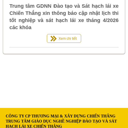
Trung tâm GDNN Đào tạo và Sát hạch lái xe
Chiến Thắng xin thông báo cập nhật lịch thi
tốt nghiệp và sát hạch lái xe tháng 4/2026
các khóa
Xem chi tiết
CÔNG TY CP THƯƠNG MẠI & XÂY DỰNG CHIẾN THẮNG
TRUNG TÂM GIÁO DỤC NGHỀ NGHIỆP ĐÀO TẠO VÀ SÁT
HẠCH LÁI XE CHIẾN THẮNG