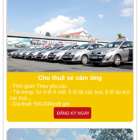
Cho thuê xe cảm ứng
- Thời gian: Theo yêu cầu
- Tải trọng: Xe ô tô 4 chỗ, ô tô tải các loại, ô tô du lịch
các loại,...
- Giá thuê: 500.000vnđ/ giờ
ĐĂNG KÝ NGAY