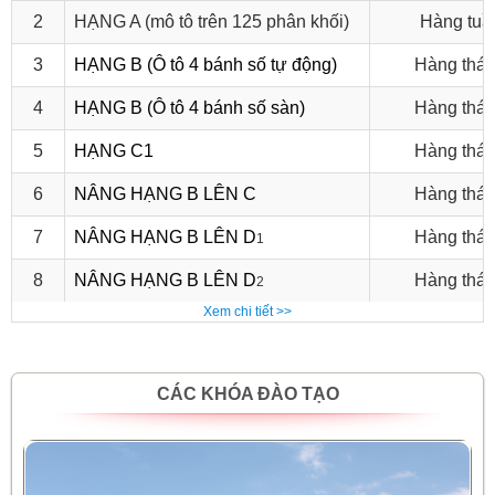
2
HẠNG A (mô tô trên 125 phân khối)
Hàng tuầ
3
HẠNG B (Ô tô 4 bánh số tự động)
Hàng thá
4
HẠNG B (Ô tô 4 bánh số sàn)
Hàng thá
5
HẠNG C1
Hàng thá
6
NÂNG HẠNG B LÊN C
Hàng thá
7
NÂNG HẠNG B LÊN D
Hàng thá
1
8
NÂNG HẠNG B LÊN D
Hàng thá
2
Xem chi tiết >>
CÁC KHÓA ĐÀO TẠO