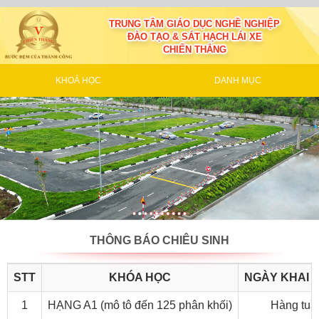
TRUNG TÂM GIÁO DỤC NGHỀ NGHIỆP
ĐÀO TẠO & SÁT HẠCH LÁI XE
CHIẾN THẮNG
KHOÁ HỌC
DANH MỤC
THÔNG BÁO CHIÊU SINH
STT
KHÓA HỌC
NGÀY KHAI 
1
HẠNG A1 (mô tô đến 125 phân khối)
Hàng tuầ