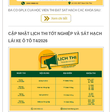
ĐÃ CÓ GPLX CỦA HỌC VIÊN THI ĐẠT SÁT HẠCH CÁC KHÓA SAU:
Xem chi tiết
CẬP NHẬT LỊCH THI TỐT NGHIỆP VÀ SÁT HẠCH
LÁI XE Ô TÔ T4/2026