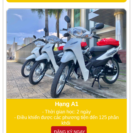
Hạng A1
- Thời gian học: 2 ngày
- Điều khiển được các phương tiện đến 125 phân
khối
ĐĂNG KÝ NGAY