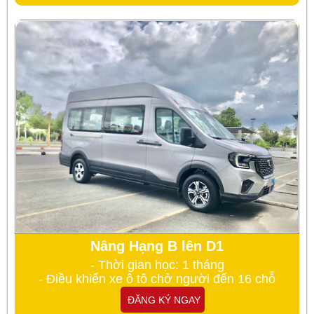
Nâng Hạng B lên D1
- Thời gian học: 1 tháng
- Điều khiển xe ô tô chở người đến 16 chỗ
ĐĂNG KÝ NGAY