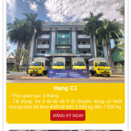
Hạng C1
- Thời gian học: 3 tháng
- Tải trọng: Xe
ô tô tải và ô tô chuyên dùng có khối
lượng toàn bộ theo thiết kế trên 3.500 kg đến 7.500 kg
ĐĂNG KÝ NGAY