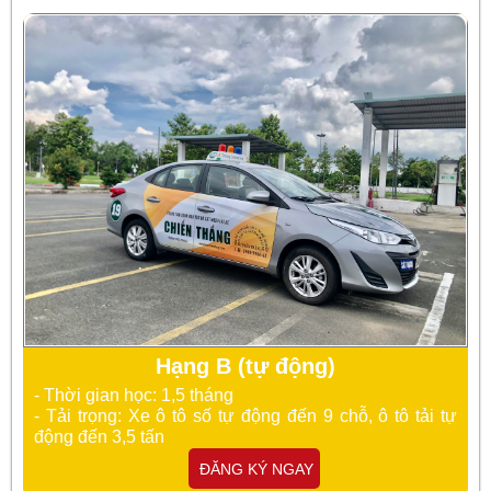
Hạng B (tự động)
- Thời gian học: 1,5 tháng
- Tải trọng: Xe ô tô số tự động đến 9 chỗ, ô tô tải tự
động đến 3,5 tấn
ĐĂNG KÝ NGAY